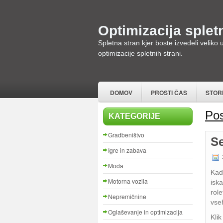
Optimizacija spletn
Spletna stran kjer boste izvedeli veliko
optimizacije spletnih strani.
DOMOV
PROSTI ČAS
STOR
Pos
KATEGORIJE
Gradbeništvo
Se
Igre in zabava
1
Moda
Kad
Motorna vozila
isk
role
Nepremičnine
vseh
Oglaševanje in optimizacija
Kli