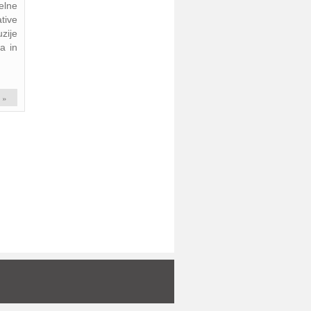
elne
ative
uzije
a in
 »