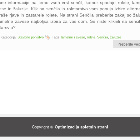
ane informacije na temo vseh vrst senčil, kamor spadajo rolete, lam
se in žaluzije. Klik na senčila in roletarstvo vam ponuja izbiro altern
aše rjave in zastarele rolete. Na strani Senčila preberite zakaj so žal
lamelne zavese najboljša izbira za vaš dom. Še niste kliknili na senčil
tarsvto?
Kategorija:
Stavbno pohištvo
Tags:
lamelne zavese
,
rolete
,
Senčila
,
žaluzije
Preberite več
Copyright ©
Optimizacija spletnih strani