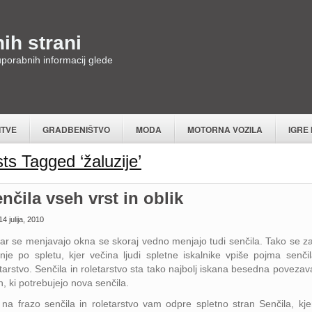
ih strani
 uporabnih informacij glede
ITVE
GRADBENIŠTVO
MODA
MOTORNA VOZILA
IGRE
ts Tagged ‘žaluzije’
nčila vseh vrst in oblik
4 julija, 2010
ar se menjavajo okna se skoraj vedno menjajo tudi senčila. Tako se z
anje po spletu, kjer večina ljudi spletne iskalnike vpiše pojma senčil
tarstvo. Senčila in roletarstvo sta tako najbolj iskana besedna povezav
, ki potrebujejo nova senčila.
k na frazo senčila in roletarstvo vam odpre spletno stran Senčila, kje