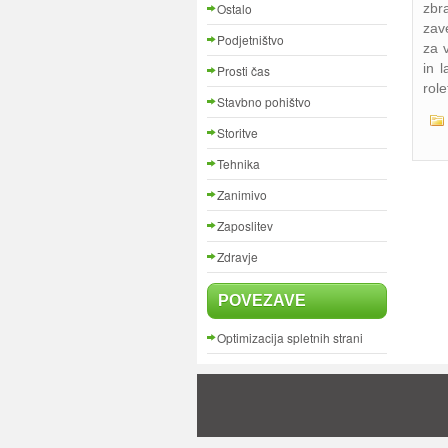
Ostalo
zbr
zave
Podjetništvo
za v
in 
Prosti čas
role
Stavbno pohištvo
Storitve
Tehnika
Zanimivo
Zaposlitev
Zdravje
POVEZAVE
Optimizacija spletnih strani