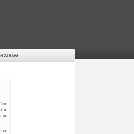
 IN ZABAVA
ačne
a in
a pri
r so