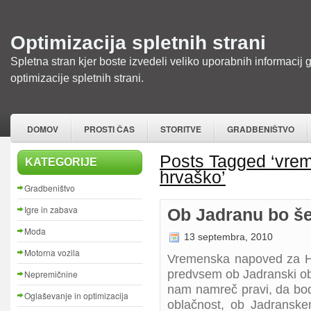
Optimizacija spletnih strani
Spletna stran kjer boste izvedeli veliko uporabnih informacij 
optimizacije spletnih strani.
DOMOV
PROSTI ČAS
STORITVE
GRADBENIŠTVO
Posts Tagged ‘vre
KATEGORIJE
hrvaško’
Gradbeništvo
Igre in zabava
Ob Jadranu bo š
Moda
13 septembra, 2010
Motorna vozila
Vremenska napoved za Hr
predvsem ob Jadranski o
Nepremičnine
nam namreč pravi, da bod
Oglaševanje in optimizacija
oblačnost, ob Jadransk