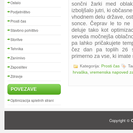
Ostalo
sončni žarki med obla
izboljšalo jutri, ki občasn
Podjetništvo
vhodnem delu države, osta
Prosti čas
sonce. Čeprav le to ne 
deluje tako kot optimizac
Stavbno pohištvo
seveda močnejša oblačn
Storitve
pa lahko pričakujete temp
Tehnika
čez dan pa toplih 26 
primerno za vse, ki imate 
Zanimivo
Kategorija:
Prosti čas
Ta
Zaposlitev
hrvaška
,
vremenska napoved za
Zdravje
POVEZAVE
Optimizacija spletnih strani
Copyright ©
O