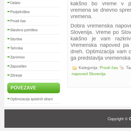
Ostalo
kakšno bo vreme v pr
vremena se dnevno sprem
Podjetništvo
vremena.
Prosti čas
Dobra vremenska napove
Stavbno pohištvo
Slovenija. Vreme po Slov
kakšno je vam razkriv
Storitve
Vremenska napoved pa v
Tehnika
dneh. Optimizacija vam 
Zanimivo
ga predstavlja vremenska
Zaposlitev
Kategorija:
Prosti čas
Ta
napoved Slovenija
Zdravje
POVEZAVE
Optimizacija spletnih strani
Copyright ©
O