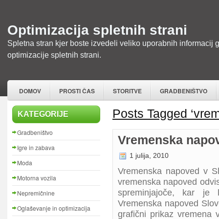
Optimizacija spletnih strani
Spletna stran kjer boste izvedeli veliko uporabnih informacij 
optimizacije spletnih strani.
DOMOV
PROSTI ČAS
STORITVE
GRADBENIŠTVO
Posts Tagged ‘vre
KATEGORIJE
Gradbeništvo
Vremenska napov
Igre in zabava
1 julija, 2010
Moda
Vremenska napoved v Slo
Motorna vozila
vremenska napoved odvisn
spreminjajoče, kar je 
Nepremičnine
Vremenska napoved Slove
Oglaševanje in optimizacija
grafični prikaz vremena v 