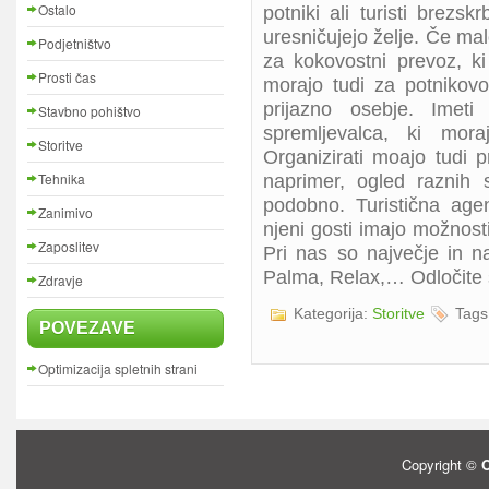
Ostalo
potniki ali turisti brezsk
uresničujejo želje. Če m
Podjetništvo
za kokovostni prevoz, ki
Prosti čas
morajo tudi za potnikovo
prijazno osebje. Imeti
Stavbno pohištvo
spremljevalca, ki mora
Storitve
Organizirati moajo tudi p
Tehnika
naprimer, ogled raznih 
podobno. Turistična age
Zanimivo
njeni gosti imajo možnosti
Zaposlitev
Pri nas so največje in n
Palma, Relax,… Odločite s
Zdravje
Kategorija:
Storitve
Tags
POVEZAVE
Optimizacija spletnih strani
Copyright ©
O