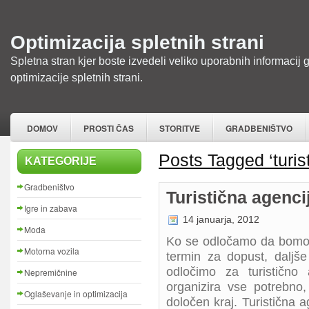
Optimizacija spletnih strani
Spletna stran kjer boste izvedeli veliko uporabnih informacij 
optimizacije spletnih strani.
DOMOV
PROSTI ČAS
STORITVE
GRADBENIŠTVO
Posts Tagged ‘turis
KATEGORIJE
Gradbeništvo
Turistična agenci
Igre in zabava
14 januarja, 2012
Moda
Ko se odločamo da bomo r
Motorna vozila
termin za dopust, daljše 
odločimo za turistično 
Nepremičnine
organizira vse potrebno
Oglaševanje in optimizacija
določen kraj. Turistična ag