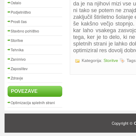
Ostalo
da je na njihovi mizi vse
ni tako se potem ne znajd
Podjetništvo
zaključil štiriletno šolanj
Prosti čas
še kakšno večjo stopnjo. 
kar laho vsakega zasvojo
Stavbno pohištvo
tega, ker je to delo, ki 
Storitve
spletnih strani je lahko do
Tehnika
optimiziral res dovolj dobr
Zanimivo
Kategorija:
Storitve
Tags
Zaposlitev
Zdravje
POVEZAVE
Optimizacija spletnih strani
Copyright ©
O