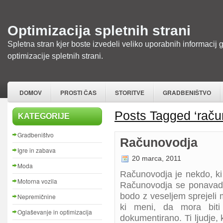
Optimizacija spletnih strani
Spletna stran kjer boste izvedeli veliko uporabnih informacij 
optimizacije spletnih strani.
DOMOV
PROSTI ČAS
STORITVE
GRADBENIŠTVO
Posts Tagged ‘raču
KATEGORIJE
Gradbeništvo
Računovodja
Igre in zabava
20 marca, 2011
Moda
Računovodja je nekdo, ki
Motorna vozila
Računovodja se ponavadi 
bodo z veseljem sprejeli
Nepremičnine
ki meni, da mora biti
Oglaševanje in optimizacija
dokumentirano. Ti ljudje, k