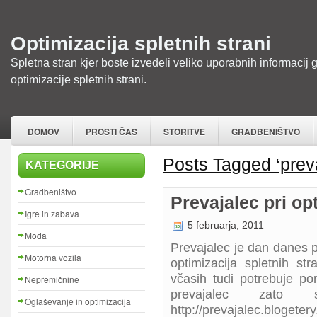
Optimizacija spletnih strani
Spletna stran kjer boste izvedeli veliko uporabnih informacij 
optimizacije spletnih strani.
DOMOV
PROSTI ČAS
STORITVE
GRADBENIŠTVO
Posts Tagged ‘prev
KATEGORIJE
Gradbeništvo
Prevajalec pri opt
Igre in zabava
5 februarja, 2011
Moda
Prevajalec je dan danes pot
Motorna vozila
optimizacija spletnih str
včasih tudi potrebuje p
Nepremičnine
prevajalec zato 
Oglaševanje in optimizacija
http://prevajalec.bloge