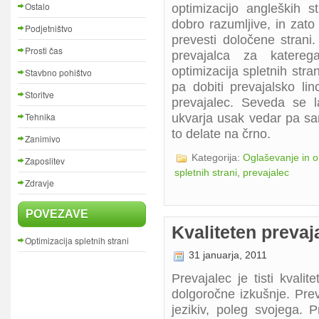
Ostalo
optimizacijo angleških s
dobro razumljive, in zat
Podjetništvo
prevesti določene strani
Prosti čas
prevajalca za katere
optimizacija spletnih stra
Stavbno pohištvo
pa dobiti prevajalsko li
Storitve
prevajalec. Seveda se l
Tehnika
ukvarja usak vedar pa sa
to delate na črno.
Zanimivo
Kategorija:
Oglaševanje in o
Zaposlitev
spletnih strani
,
prevajalec
Zdravje
POVEZAVE
Kvaliteten prevaj
Optimizacija spletnih strani
31 januarja, 2011
Prevajalec je tisti kvali
dolgoročne izkušnje. Prev
jezikiv, poleg svojega. 