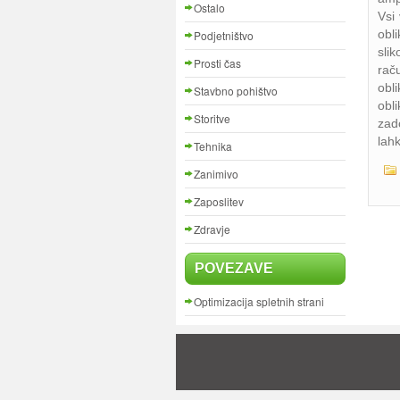
Ostalo
Vsi
obli
Podjetništvo
sli
Prosti čas
rač
obl
Stavbno pohištvo
obl
Storitve
zad
lahk
Tehnika
Zanimivo
Zaposlitev
Zdravje
POVEZAVE
Optimizacija spletnih strani