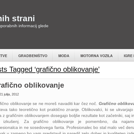
ih strani
 uporabnih informacij glede
ITVE
GRADBENIŠTVO
MODA
MOTORNA VOZILA
IGRE
ts Tagged ‘grafično oblikovanje’
afično oblikovanje
1 julija, 2012
fično oblikovanje se ne moreš navaditi kar čez noč.
Grafično oblikov
teva tako teoretično kot praktično znanje. Oblikovalci, ki se ukvarjajo 
 z grafičnim oblikovanjem dosegajo boljše rezultate kot začetniki, saj 
 izkušenj. Za grafično oblikovanje je pomembno, da naja
fesionalca in ne sosedovega fanta. Profesionalec bo stal malo več dena
ak v zameno bo vam predstavil in naredil zelo dober in kvaliteten izde