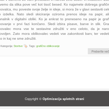
 vemo da slika pove več kot tisoč besed. Ko najamete dobrega grafič
kovalca, mu poveste svoje želje in ideje, si mora že v glavi sestaviti ce
ko izdelka. Nato sledi skiciranje oziroma prenos ideje na papir, al
unalnik v digitalni obliki. Ko je enkrat to preneseno na papir je graf
ikovanje v prvi fazi končano. Sledi izbira pisave, barve in slik. Graf
ikovalec mora vse te sestavine združiti v eno celoto, da je naro
ovoljen. Zato mora oblikovalec vedeti vse zakonitosti barv, ter vedeti
o in kaj ne sme združiti.
Kategorija:
Storitve
Tags:
grafično oblikovanje
Preberite več
Copyright ©
Optimizacija spletnih strani