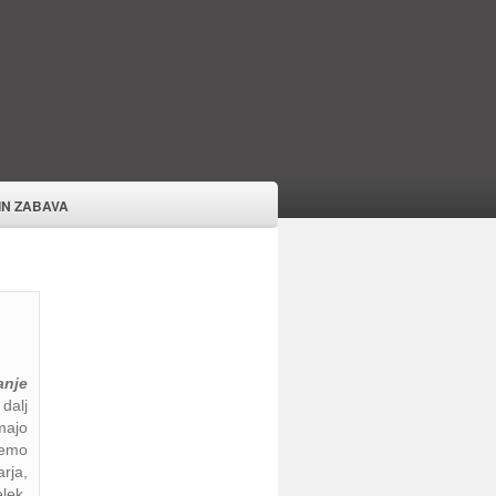
 IN ZABAVA
anje
dalj
imajo
memo
rja,
lek.