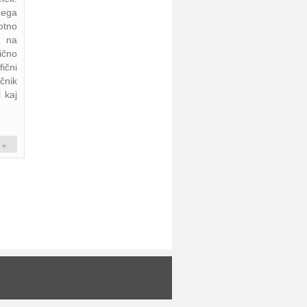
nega
lotno
i na
ično
ični
čnik
 kaj
 »