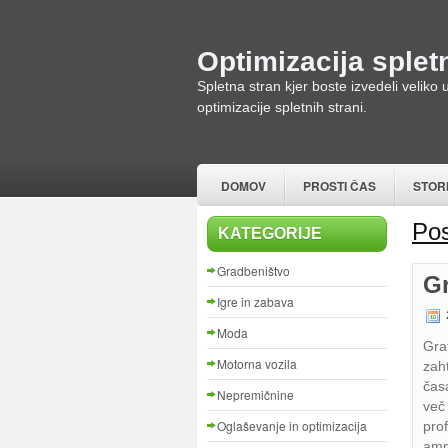
Optimizacija spletn
Spletna stran kjer boste izvedeli veliko
optimizacije spletnih strani.
DOMOV
PROSTI ČAS
STOR
Pos
KATEGORIJE
Gradbeništvo
Gr
Igre in zabava
2
Moda
Gra
Motorna vozila
zah
časa
Nepremičnine
več
Oglaševanje in optimizacija
pro
amp