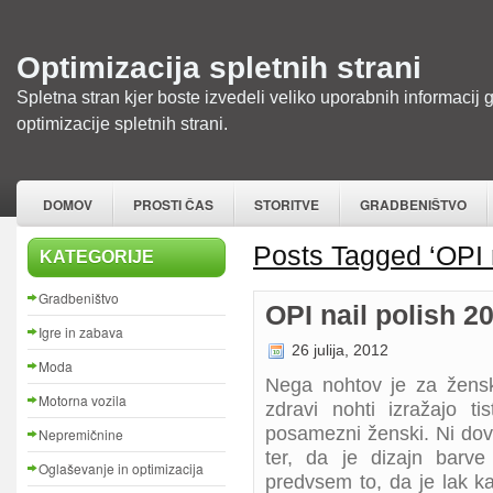
Optimizacija spletnih strani
Spletna stran kjer boste izvedeli veliko uporabnih informacij 
optimizacije spletnih strani.
DOMOV
PROSTI ČAS
STORITVE
GRADBENIŠTVO
Posts Tagged ‘OPI n
KATEGORIJE
Gradbeništvo
OPI nail polish 2
Igre in zabava
26 julija, 2012
Moda
Nega nohtov je za žens
Motorna vozila
zdravi nohti izražajo ti
posamezni ženski. Ni dovo
Nepremičnine
ter, da je dizajn barv
Oglaševanje in optimizacija
predvsem to, da je lak ka