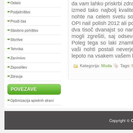
Ostalo
da vam lahko priskrbi zdr
izmed tako najbolj kvalit
Podjetništvo
nohte na celem svetu so
Prosti čas
OPI nail polish 2012 ali p
dva tisoč dvanajst so na
Stavbno pohištvo
mogli zgrešiti, saj odse
Storitve
Poleg tega so laki znamk
Tehnika
vaši nohti postali never
lepoto na vsakem vašem 
Zanimivo
Kategorija:
Moda
Tags:
Zaposlitev
Zdravje
POVEZAVE
Optimizacija spletnih strani
Copyright ©
O