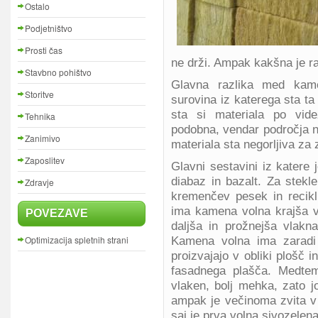
Ostalo
Podjetništvo
Prosti čas
ne drži. Ampak kakšna je r
Stavbno pohištvo
Glavna razlika med kam
Storitve
surovina iz katerega sta ta
sta si materiala po vide
Tehnika
podobna, vendar področja n
Zanimivo
materiala sta negorljiva za 
Zaposlitev
Glavni sestavini iz katere
diabaz in bazalt. Za stekl
Zdravje
kremenčev pesek in recikli
ima kamena volna krajša 
POVEZAVE
daljša in prožnejša vlakn
Optimizacija spletnih strani
Kamena volna ima zaradi 
proizvajajo v obliki plošč in
fasadnega plašča. Medtem
vlaken, bolj mehka, zato j
ampak je večinoma zvita v o
saj je prva volna sivozelena