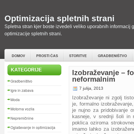
Optimizacija spletnih strani
Spletna stran kjer boste izvedeli veliko uporabnih informacij 
optimizacije spletnih strani.
DOMOV
PROSTI ČAS
STORITVE
GRADBENIŠTVO
KATEGORIJE
Izobraževanje – f
neformalnim
Gradbeništvo
7 julija, 2013
Igre in zabava
Izobraževanje ni zgolj tist
Moda
je, formalno izobraževanje,
Motorna vozila
je nujno za pridobivanje o
kasneje, v srednji šoli in 
Nepremičnine
poklica oziroma strokovne
Oglaševanje in optimizacija
imamo lahko za izobražene,