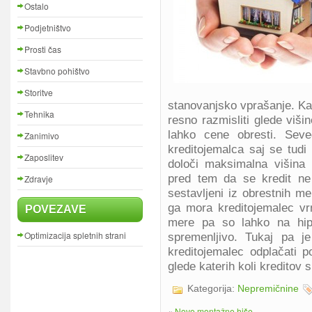
Ostalo
Podjetništvo
Prosti čas
Stavbno pohištvo
Storitve
stanovanjsko vprašanje. K
Tehnika
resno razmisliti glede višin
lahko cene obresti. Sev
Zanimivo
kreditojemalca saj se tudi 
Zaposlitev
določi maksimalna višina 
pred tem da se kredit ne 
Zdravje
sestavljeni iz obrestnih me
ga mora kreditojemalec vr
POVEZAVE
mere pa so lahko na hipo
Optimizacija spletnih strani
spremenljivo. Tukaj pa j
kreditojemalec odplačati 
glede katerih koli kreditov 
Kategorija:
Nepremičnine
«
Nove montažne hiše