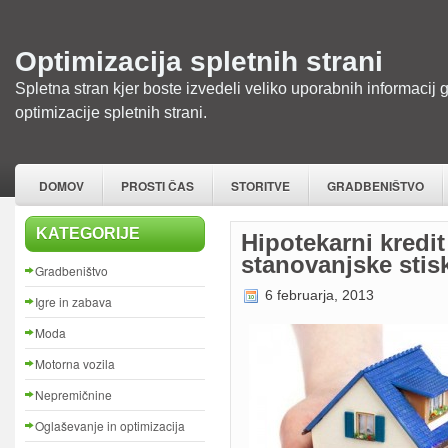
Optimizacija spletnih strani
Spletna stran kjer boste izvedeli veliko uporabnih informacij 
optimizacije spletnih strani.
DOMOV
PROSTI ČAS
STORITVE
GRADBENIŠTVO
KATEGORIJE
Hipotekarni kredit
stanovanjske stis
Gradbeništvo
6 februarja, 2013
Igre in zabava
Moda
Motorna vozila
Nepremičnine
Oglaševanje in optimizacija